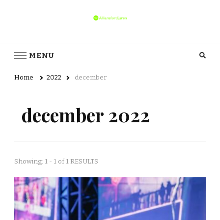
alliansfordjuren.se
alliansfordjuren.se – Allt du behöver veta om datorspel och
gaming
MENU
Home
2022
december
december 2022
Showing: 1 - 1 of 1 RESULTS