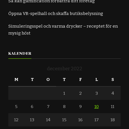
Så kan gamification förbättra ditt företag
Öppna VR-spelhall och skaffa butiksbelysning
Simuleringsspel och varma drycker – receptet för en
mysig höst
KALENDER
december 2022
M
T
O
T
F
L
S
1
2
3
4
5
6
7
8
9
10
11
12
13
14
15
16
17
18