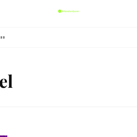
och gaming
oss
el