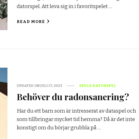
datorspel. Att leva sig in i favoritspelet …
READ MORE
UPDATED ON
JULI 17, 2023
SPELA DATORSPEL
Behöver du radonsanering?
Har du ett barn som är intresserat av dataspel och
som tillbringar mycket tid hemma? Då är det inte
konstigt om du börjar grubbla på …