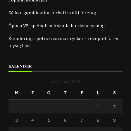
Så kan gamification förbättra ditt företag
Öppna VR-spelhall och skaffa butiksbelysning
Simuleringsspel och varma drycker – receptet för en
mysig höst
KALENDER
augusti 2026
M
T
O
T
F
L
S
1
2
3
4
5
6
7
8
9