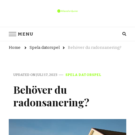
alliansfordjuren.se
alliansfordjuren.se – Allt du behöver veta om datorspel och
gaming
MENU
Home
Spela datorspel
Behöver du radonsanering?
UPDATED ON
JULI 17, 2023
SPELA DATORSPEL
Behöver du
radonsanering?