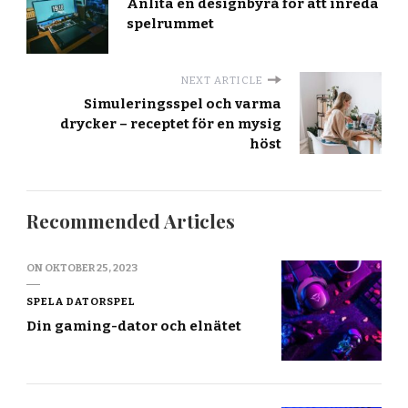
Anlita en designbyrå för att inreda
spelrummet
NEXT ARTICLE
Simuleringsspel och varma
drycker – receptet för en mysig
höst
Recommended Articles
ON
OKTOBER 25, 2023
SPELA DATORSPEL
Din gaming-dator och elnätet