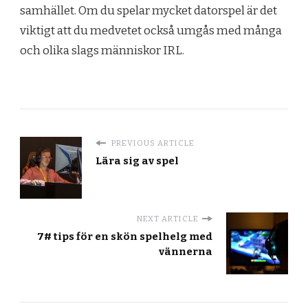
samhället. Om du spelar mycket datorspel är det
viktigt att du medvetet också umgås med många
och olika slags människor IRL.
PREVIOUS ARTICLE
Lära sig av spel
NEXT ARTICLE
7# tips för en skön spelhelg med
vännerna