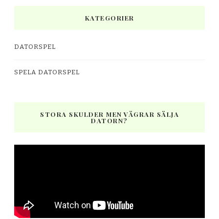
KATEGORIER
DATORSPEL
SPELA DATORSPEL
STORA SKULDER MEN VÄGRAR SÄLJA
DATORN?