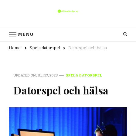
alliansfordjuren.se
alliansfordjuren.se – Allt du behöver veta om datorspel och
gaming
MENU
Home
Spela datorspel
Datorspel och hälsa
UPDATED ON
JULI 17, 2023
SPELA DATORSPEL
Datorspel och hälsa